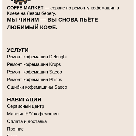
Широкий выбор моделей от ведущих брендов
Гарантия и сервисное обслуживание
COFFE MARKET
— сервис по ремонту кофемашин в
Экологичный выбор – продление срока
Киеве на Левом берегу.
службы техники
МЫ ЧИНИМ — ВЫ СНОВА ПЬЁТЕ
ЛЮБИМЫЙ КОФЕ.
шину выбрать?
Какую б у кофема
Мы предлагаем
ремонт кофемашин
и кофемашины
УСЛУГИ
бу от лучших мировы
х производителей:
Ремонт кофемашин Delonghi
1. Профессиональные кофемашины б/у
Идеальны
Ремонт кофемашин Krups
для кофеен, ресторанов и офисов.
Ремонт кофемашин Saeco
2. Домашние кофемаши
ны б/у
Ремонт кофемашин Philips
Компактные и удобные модели для дома.
Ошибки кофемашины Saeco
DeLonghi
НАВИГАЦИЯ
Saeco
Сервисный центр
Melita
Philips
Магазин Б/У кофемашин
Оплата и доставка
3. Автоматические и рожковые кофемашины
Про нас
Разные типы для любителей эспрессо и капучино.